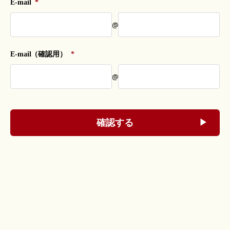
E-mail
*
@
E-mail（確認用）
*
@
確認する