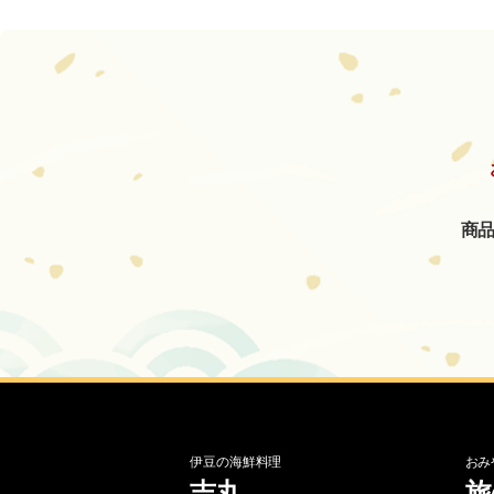
商
伊豆の海鮮料理
おみ
吉丸
旅