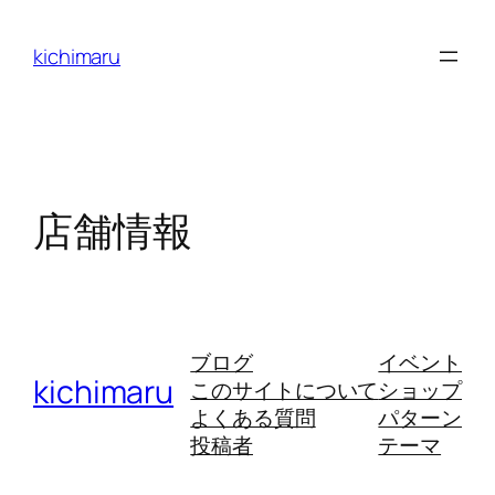
内
容
kichimaru
を
ス
キ
ッ
プ
店舗情報
ブログ
イベント
kichimaru
このサイトについて
ショップ
よくある質問
パターン
投稿者
テーマ